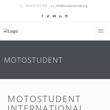
+34 978 877 935
info@fundacionmef.org
Toggl
naviga
MOTOSTUDENT
MOTOSTUDENT
INTERNATIONAL